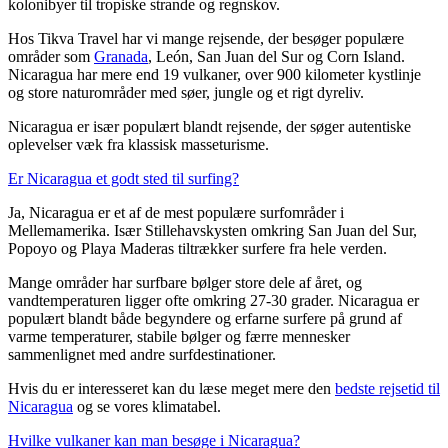
kolonibyer til tropiske strande og regnskov.
Hos Tikva Travel har vi mange rejsende, der besøger populære
områder som
Granada
, León, San Juan del Sur og Corn Island.
Nicaragua har mere end 19 vulkaner, over 900 kilometer kystlinje
og store naturområder med søer, jungle og et rigt dyreliv.
Nicaragua er især populært blandt rejsende, der søger autentiske
oplevelser væk fra klassisk masseturisme.
Er Nicaragua et godt sted til surfing?
Ja, Nicaragua er et af de mest populære surfområder i
Mellemamerika. Især Stillehavskysten omkring San Juan del Sur,
Popoyo og Playa Maderas tiltrækker surfere fra hele verden.
Mange områder har surfbare bølger store dele af året, og
vandtemperaturen ligger ofte omkring 27-30 grader. Nicaragua er
populært blandt både begyndere og erfarne surfere på grund af
varme temperaturer, stabile bølger og færre mennesker
sammenlignet med andre surfdestinationer.
Hvis du er interesseret kan du læse meget mere den
bedste rejsetid til
Nicaragua
og se vores klimatabel.
Hvilke vulkaner kan man besøge i Nicaragua?