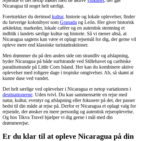
rejsende er det netop mødet med de aktive
vulkaner
, der gør
Nicaragua til noget helt særligt.
Foretrækker du derimod
kultur
, historie og lokale oplevelser, finder
du farverige kolonibyer som
Granada
og León. Her giver historisk
arkitektur, markeder, lokale caféer og en autentisk stemning et
indblik i landets særlige kultur og historie. Så vi mener altså, at
Nicaragua sagtens kan være et oplagt rejsemål for dig, der gerne vil
opleve mere end klassiske turistattraktioner.
Men drømmer du på den anden side om strandliv og afslapning,
byder Nicaragua på både surfstrande ved Stillehavet og caribiske
paradisstrande på Little Corn Island. Her kan du kombinere aktive
oplevelser med roligere dage i tropiske omgivelser. Ah, så skønt at
kunne dase ved vandet.
Det helt særlige ved oplevelser i Nicaragua er netop variationen i
destinationerne
. Uden tvivl. Du kan sammensætte en rejse med
natur, kultur, eventyr og afslapning eller fokusere på det, der passer
bedst til din måde at rejse på. Derfor er Nicaragua et oplagt valg for
rejsende, der ønsker en mere personlig og autentisk rejseoplevelse.
Og hos Tikva Travel hjælper vi dig gerne i mål med din
drømmerejse.
Er du klar til at opleve Nicaragua på din