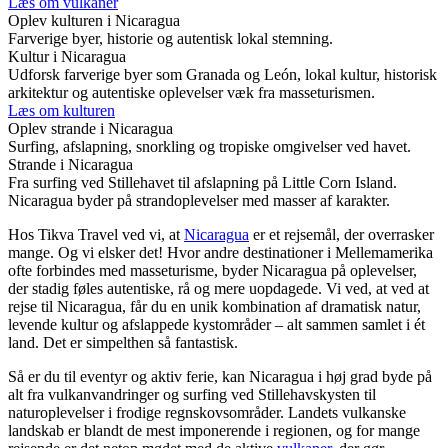
Læs om vulkaner
Oplev kulturen i Nicaragua
Farverige byer, historie og autentisk lokal stemning.
Kultur i Nicaragua
Udforsk farverige byer som Granada og León, lokal kultur, historisk
arkitektur og autentiske oplevelser væk fra masseturismen.
Læs om kulturen
Oplev strande i Nicaragua
Surfing, afslapning, snorkling og tropiske omgivelser ved havet.
Strande i Nicaragua
Fra surfing ved Stillehavet til afslapning på Little Corn Island.
Nicaragua byder på strandoplevelser med masser af karakter.
Hos Tikva Travel ved vi, at
Nicaragua
er et rejsemål, der overrasker
mange. Og vi elsker det! Hvor andre destinationer i Mellemamerika
ofte forbindes med masseturisme, byder Nicaragua på oplevelser,
der stadig føles autentiske, rå og mere uopdagede. Vi ved, at ved at
rejse til Nicaragua, får du en unik kombination af dramatisk natur,
levende kultur og afslappede kystområder – alt sammen samlet i ét
land. Det er simpelthen så fantastisk.
Så er du til eventyr og aktiv ferie, kan Nicaragua i høj grad byde på
alt fra vulkanvandringer og surfing ved Stillehavskysten til
naturoplevelser i frodige regnskovsområder. Landets vulkanske
landskab er blandt de mest imponerende i regionen, og for mange