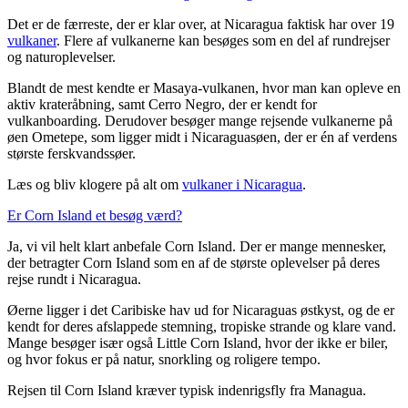
Det er de færreste, der er klar over, at Nicaragua faktisk har over 19
vulkaner
. Flere af vulkanerne kan besøges som en del af rundrejser
og naturoplevelser.
Blandt de mest kendte er Masaya-vulkanen, hvor man kan opleve en
aktiv krateråbning, samt Cerro Negro, der er kendt for
vulkanboarding. Derudover besøger mange rejsende vulkanerne på
øen Ometepe, som ligger midt i Nicaraguasøen, der er én af verdens
største ferskvandssøer.
Læs og bliv klogere på alt om
vulkaner i Nicaragua
.
Er Corn Island et besøg værd?
Ja, vi vil helt klart anbefale Corn Island. Der er mange mennesker,
der betragter Corn Island som en af de største oplevelser på deres
rejse rundt i Nicaragua.
Øerne ligger i det Caribiske hav ud for Nicaraguas østkyst, og de er
kendt for deres afslappede stemning, tropiske strande og klare vand.
Mange besøger især også Little Corn Island, hvor der ikke er biler,
og hvor fokus er på natur, snorkling og roligere tempo.
Rejsen til Corn Island kræver typisk indenrigsfly fra Managua.