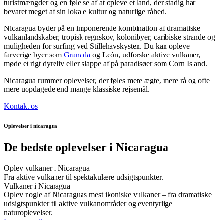
turistmængder og en følelse af at opleve et land, der stadig har
bevaret meget af sin lokale kultur og naturlige råhed.
Nicaragua byder på en imponerende kombination af dramatiske
vulkanlandskaber, tropisk regnskov, kolonibyer, caribiske strande og
muligheden for surfing ved Stillehavskysten. Du kan opleve
farverige byer som
Granada
og León, udforske aktive vulkaner,
møde et rigt dyreliv eller slappe af på paradisøer som Corn Island.
Nicaragua rummer oplevelser, der føles mere ægte, mere rå og ofte
mere uopdagede end mange klassiske rejsemål.
Kontakt os
Oplevelser i nicaragua
De bedste oplevelser i Nicaragua
Oplev vulkaner i Nicaragua
Fra aktive vulkaner til spektakulære udsigtspunkter.
Vulkaner i Nicaragua
Oplev nogle af Nicaraguas mest ikoniske vulkaner – fra dramatiske
udsigtspunkter til aktive vulkanområder og eventyrlige
naturoplevelser.