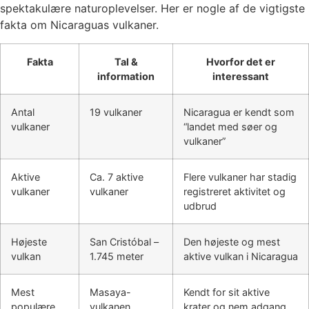
spektakulære naturoplevelser. Her er nogle af de vigtigste
fakta om Nicaraguas vulkaner.
Fakta
Tal &
Hvorfor det er
information
interessant
Antal
19 vulkaner
Nicaragua er kendt som
vulkaner
“landet med søer og
vulkaner”
Aktive
Ca. 7 aktive
Flere vulkaner har stadig
vulkaner
vulkaner
registreret aktivitet og
udbrud
Højeste
San Cristóbal –
Den højeste og mest
vulkan
1.745 meter
aktive vulkan i Nicaragua
Mest
Masaya-
Kendt for sit aktive
populære
vulkanen
krater og nem adgang