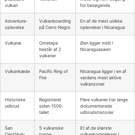
vulkan
for besøgende
Adventure-
Vulkanboarding
En af de mest unikke
oplevelse
på Cerro Negro
oplevelser i Nicaragua
Vulkanø
Ometepe
Øen ligger midt i
består af 2
Nicaraguasøen
vulkaner
Vulkankæde
Pacific Ring of
Nicaragua ligger i en af
Fire
verdens mest aktive
vulkanzoner
Historiske
Registreret
Flere vulkaner har lange
udbrud
siden 1500-
dokumenterede
tallet
udbrudshistorier
San
5 vulkanske
Et af de største
Cristóbal-
toppe
vulkankomplekser i