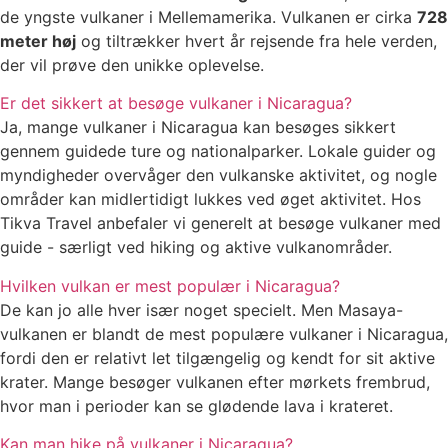
de yngste vulkaner i Mellemamerika. Vulkanen er cirka
728
meter høj
og tiltrækker hvert år rejsende fra hele verden,
der vil prøve den unikke oplevelse.
Er det sikkert at besøge vulkaner i Nicaragua?
Ja, mange vulkaner i Nicaragua kan besøges sikkert
gennem guidede ture og nationalparker. Lokale guider og
myndigheder overvåger den vulkanske aktivitet, og nogle
områder kan midlertidigt lukkes ved øget aktivitet. Hos
Tikva Travel anbefaler vi generelt at besøge vulkaner med
guide - særligt ved hiking og aktive vulkanområder.
Hvilken vulkan er mest populær i Nicaragua?
De kan jo alle hver især noget specielt. Men Masaya-
vulkanen er blandt de mest populære vulkaner i Nicaragua,
fordi den er relativt let tilgængelig og kendt for sit aktive
krater. Mange besøger vulkanen efter mørkets frembrud,
hvor man i perioder kan se glødende lava i krateret.
Kan man hike på vulkaner i Nicaragua?